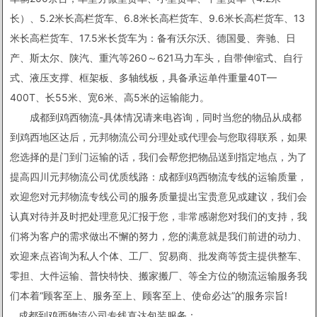
长）、5.2米长高栏货车、6.8米长高栏货车、9.6米长高栏货车、13
米长高栏货车、17.5米长货车为：备有沃尔沃、德国曼、奔驰、日
产、斯太尔、陕汽、重汽等260～621马力车头，自带伸缩式、自行
式、液压支撑、框架板、多轴线板，具备承运单件重量40T—
400T、长55米、宽6米、高5米的运输能力。
成都到鸡西物流-具体情况请来电咨询，同时当您的物品从成都
到鸡西地区达后，元邦物流公司分理处或代理会与您取得联系，如果
您选择的是门到门运输的话，我们会帮您把物品送到指定地点，为了
提高四川元邦物流公司优质线路：成都到鸡西物流专线的运输质量，
欢迎您对元邦物流专线公司的服务质量提出宝贵意见或建议，我们会
认真对待并及时把处理意见汇报于您，非常感谢您对我们的支持，我
们将为客户的需求做出不懈的努力，您的满意就是我们前进的动力、
欢迎来点咨询为私人个体、工厂、贸易商、批发商等货主提供整车、
零担、大件运输、普快特快、搬家搬厂、等全方位的物流运输服务我
们本着“顾客至上、服务至上、顾客至上、使命必达”的服务宗旨!
成都到鸡西物流公司专线直达
包装服务：