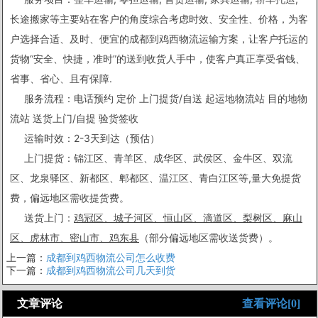
长途搬家等主要站在客户的角度综合考虑时效、安全性、价格，为客
户选择合适、及时、便宜的成都到鸡西物流运输方案，让客户托运的
货物“安全、快捷，准时”的送到收货人手中，使客户真正享受省钱、
省事、省心、且有保障.
服务流程：电话预约 定价 上门提货/自送 起运地物流站 目的地物
流站 送货上门/自提 验货签收
运输时效：2-3天到达（预估）
上门提货：锦江区、青羊区、成华区、武侯区、金牛区、双流
区、龙泉驿区、新都区、郫都区、温江区、青白江区等,量大免提货
费，偏远地区需收提货费。
送货上门：
鸡冠区、城子河区、恒山区、滴道区、梨树区、麻山
（部分偏远地区需收送货费）。
区、虎林市、密山市、鸡东县
上一篇：
成都到鸡西物流公司怎么收费
下一篇：
成都到鸡西物流公司几天到货
文章评论
查看评论[0]