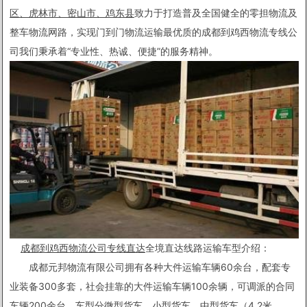
致力于打造普及全国健全的零担物流及
区、虎林市、密山市、鸡东县
整车物流网路，实现门到门物流运输最优质的成都到鸡西物流专线公
司我们秉承着“专业性、热诚、便捷”的服务精神。
成都到鸡西物流公司专线直达
全境直达线路运输车型介绍：
成都元邦物流有限公司拥有各种大件运输车辆60余台，配套专
1
2
业装备300多套，社会挂靠的大件运输车辆100余辆，可调派的合同
车辆200余台，车型分微型货车、小型货车、中型货车（4.2米