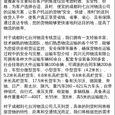
途搬家等主要站在客户的角度综合考虑时效、安全性、价
格，为客户选择合适、及时、便宜的成都到七台河物流公司
的运输方案，让客户托运的货物“安全、快捷，准时”的送到
收货人手中，使客户真正享受省钱、省事、省心、且有保障.
通过直达专线，您的货物能够更快速地到达目的地，提高了
物流的效率。
对于成都到七台河物流专线货运，我们拥有一支经验丰富、
技术娴熟的物流团队，他们熟悉物流运输的各个环节，能够
为您提供全程货运监控、安全保障等服务，确保货物在运输
过程中的安全与完整。
运输车型介绍：四川元邦物流有限公
司拥有各种大件运输车辆60余台，配套专业装备300多套，
社会挂靠的大件运输车辆100余辆，可调派的合同车辆200余
台，车型分微型货车、小型货车、中型货车（4.2米长）、
5.2米长高栏货车、6.8米长高栏货车、9.6米长高栏货车、13
米长高栏货车、17.5米长货车为：备有沃尔沃、德国曼、奔
驰、日产、斯太尔、陕汽、重汽等260～621马力车头，自带
伸缩式、自行式、液压支撑、框架板、多轴线板，具备承运
单件重量40T—400T、长55米、宽6米、高5米的运输能力。
对于成都到七台河物流公司几天到货，具体的到货时间将根
据货物的特性、距离和交通情况而定。我们将根据您的需求